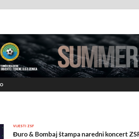
rfest.org
EO
VIJESTI ZSF
Đuro & Bombaj štampa naredni koncert ZSF-