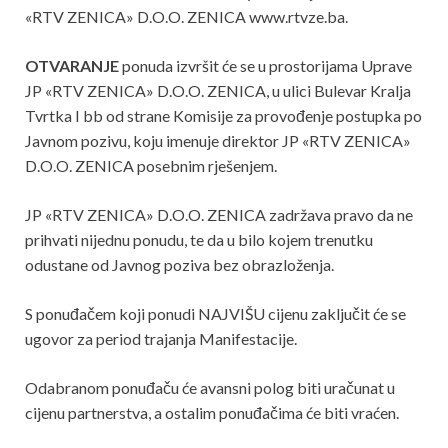
«RTV ZENICA» D.O.O. ZENICA www.rtvze.ba.
OTVARANJE
ponuda izvršit će se u prostorijama Uprave
JP «RTV ZENICA» D.O.O. ZENICA, u ulici Bulevar Kralja
Tvrtka I bb od strane Komisije za provođenje postupka po
Javnom pozivu, koju imenuje direktor JP «RTV ZENICA»
D.O.O. ZENICA posebnim rješenjem.
JP «RTV ZENICA» D.O.O. ZENICA zadržava pravo da ne
prihvati nijednu ponudu, te da u bilo kojem trenutku
odustane od Javnog poziva bez obrazloženja.
S ponuđačem koji ponudi NAJVIŠU cijenu zaključit će se
ugovor za period trajanja Manifestacije.
Odabranom ponuđaču će avansni polog biti uračunat u
cijenu partnerstva, a ostalim ponuđačima će biti vraćen.