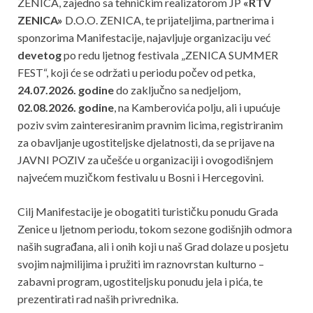
ZENICA, zajedno sa tehničkim realizatorom JP
«RTV
ZENICA»
D.O.O. ZENICA, te prijateljima, partnerima i
sponzorima Manifestacije, najavljuje organizaciju već
devetog
po redu ljetnog festivala „ZENICA SUMMER
FEST“, koji će se održati u periodu počev od petka,
24.07.2026. godine
do zaključno sa nedjeljom,
02.08.2026. godine
, na Kamberovića polju, ali i upućuje
poziv svim zainteresiranim pravnim licima, registriranim
za obavljanje ugostiteljske djelatnosti, da se prijave na
JAVNI POZIV za učešće u organizaciji i ovogodišnjem
najvećem muzičkom festivalu u Bosni i Hercegovini.
Cilj Manifestacije je obogatiti turističku ponudu Grada
Zenice u ljetnom periodu, tokom sezone godišnjih odmora
naših sugrađana, ali i onih koji u naš Grad dolaze u posjetu
svojim najmilijima i pružiti im raznovrstan kulturno –
zabavni program, ugostiteljsku ponudu jela i pića, te
prezentirati rad naših privrednika.