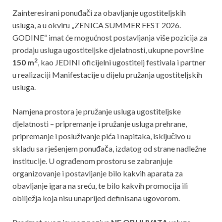
Zainteresirani ponuđači za obavljanje ugostiteljskih
usluga, a u okviru „ZENICA SUMMER FEST 2026.
GODINE“ imat će mogućnost postavljanja više pozicija za
prodaju usluga ugostiteljske djelatnosti, ukupne površine
2
150 m
, kao JEDINI oficijelni ugostitelj festivala i partner
u realizaciji Manifestacije u dijelu pružanja ugostiteljskih
usluga.
Namjena prostora je pružanje usluga ugostiteljske
djelatnosti – pripremanje i pružanje usluga prehrane,
pripremanje i posluživanje pića i napitaka, isključivo u
skladu sa rješenjem ponuđača, izdatog od strane nadležne
institucije. U ograđenom prostoru se zabranjuje
organizovanje i postavljanje bilo kakvih aparata za
obavljanje igara na sreću, te bilo kakvih promocija ili
obilježja koja nisu unaprijed definisana ugovorom.