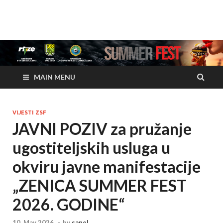
www.zenicasummerfes
www.zenicasummerfest.org
MAIN MENU
VIJESTI ZSF
JAVNI POZIV za pružanje
ugostiteljskih usluga u
okviru javne manifestacije
„ZENICA SUMMER FEST
2026. GODINE“
10. May 2026.
-
by
sanel