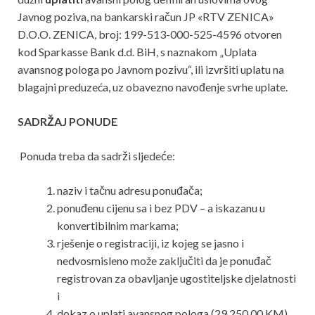
Javnog poziva, na bankarski račun JP «RTV ZENICA»
D.O.O. ZENICA, broj: 199-513-000-525-4596 otvoren
kod Sparkasse Bank d.d. BiH, s naznakom „Uplata
avansnog pologa po Javnom pozivu“, ili izvršiti uplatu na
blagajni preduzeća, uz obavezno navođenje svrhe uplate.
SADRŽAJ PONUDE
Ponuda treba da sadrži sljedeće:
naziv i tačnu adresu ponuđača;
ponuđenu cijenu sa i bez PDV – a iskazanu u
konvertibilnim markama;
rješenje o registraciji, iz kojeg se jasno i
nedvosmisleno može zaključiti da je ponuđač
registrovan za obavljanje ugostiteljske djelatnosti
i
dokaz o uplati avansnog pologa (29.250,00 KM).