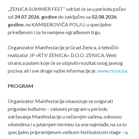
„ZENICA SUMMER FEST“ održat će se u periodu počev
od
24.07.2026. godine
do zaključno sa
02.08.2026.
godine
, na KAMBEROVIĆA POLJU, u specijalno
priređenom i za te namjene ograđenom trgu.
Organizator Manifestacije je Grad Zenica, a tehnički
realizator JP «RTV ZENICA» D.O.O. ZENICA. Web
stranica putem koje će se objaviti rezultat ovog javnog
poziva, ali i sve druge važne informacije je:
www.rtvze.ba
.
PROGRAM
Organizator Manifestacije obavezuje se osigurati
prigodan kulturno – zabavni program u periodu
održavanja Manifestacije u večernjim satima, odnosno
vikendima i u jutarnjem terminu za one najmlađe, na za to
specijalno pripremljenom velikom festivalskom stage – u.