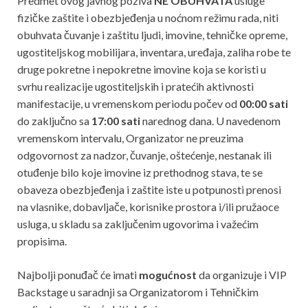
Predmet ovog javnog poziva
NE OBUHVATA
usluge
fizičke zaštite i obezbjeđenja u noćnom režimu rada, niti
obuhvata čuvanje i zaštitu ljudi, imovine, tehničke opreme,
ugostiteljskog mobilijara, inventara, uređaja, zaliha robe te
druge pokretne i nepokretne imovine koja se koristi u
svrhu realizacije ugostiteljskih i pratećih aktivnosti
manifestacije, u vremenskom periodu počev od
00:00 sati
do zaključno sa
17:00 sati
narednog dana. U navedenom
vremenskom intervalu, Organizator ne preuzima
odgovornost za nadzor, čuvanje, oštećenje, nestanak ili
otuđenje bilo koje imovine iz prethodnog stava, te se
obaveza obezbjeđenja i zaštite iste u potpunosti prenosi
na vlasnike, dobavljače, korisnike prostora i/ili pružaoce
usluga, u skladu sa zaključenim ugovorima i važećim
propisima.
Najbolji ponuđač će imati
mogućnost
da organizuje i VIP
Backstage u saradnji sa Organizatorom i Tehničkim