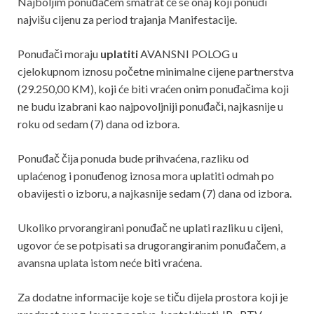
Najboljim ponuđačem smatrat će se onaj koji ponudi
najvišu cijenu za period trajanja Manifestacije.
Ponuđači moraju
uplatiti
AVANSNI POLOG u
cjelokupnom iznosu početne minimalne cijene partnerstva
(29.250,00 KM), koji će biti vraćen onim ponuđačima koji
ne budu izabrani kao najpovoljniji ponuđači, najkasnije u
roku od sedam (7) dana od izbora.
Ponuđač čija ponuda bude prihvaćena, razliku od
uplaćenog i ponuđenog iznosa mora uplatiti odmah po
obavijesti o izboru, a najkasnije sedam (7) dana od izbora.
Ukoliko prvorangirani ponuđač ne uplati razliku u cijeni,
ugovor će se potpisati sa drugorangiranim ponuđačem, a
avansna uplata istom neće biti vraćena.
Za dodatne informacije koje se tiču dijela prostora koji je