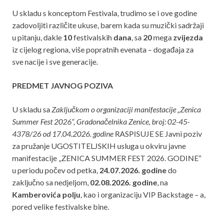
U skladu s konceptom Festivala, trudimo se i ove godine
zadovoljiti različite ukuse, barem kada su muzički sadržaji
u pitanju, dakle
10
festivalskih
dana
, sa
20
mega
zvijezda
iz cijelog regiona, više popratnih evenata – događaja za
sve nacije i sve generacije.
PREDMET JAVNOG POZIVA
U skladu sa
Zaključkom o organizaciji manifestacije „Zenica
Summer Fest 2026“, Gradonačelnika Zenice, broj: 02-45-
4378/26 od 17.04.2026. godine
RASPISUJE SE Javni poziv
za pružanje UGOSTITELJSKIH usluga u okviru javne
manifestacije „ZENICA SUMMER FEST 2026. GODINE“
u periodu počev od petka,
24.07.2026. godine
do
zaključno sa nedjeljom,
02.08.2026. godine
, na
Kamberovića polju
, kao i organizaciju VIP Backstage – a,
pored velike festivalske bine.