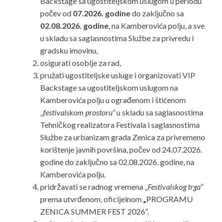
Backstage sa ugostiteljskom uslugom u periodu
počev od
07.2026. godine
do zaključno sa
02.08.2026. godine
, na Kamberovića polju, a sve
u skladu sa saglasnostima Službe za privredu i
gradsku imovinu,
osigurati osoblje za rad,
pružati ugostiteljske usluge i organizovati VIP
Backstage sa ugostiteljskom uslugom na
Kamberovića polju u ograđenom i štićenom
„
festivalskom prostoru“
u skladu sa saglasnostima
Tehničkog realizatora Festivala i saglasnostima
Službe za urbanizam grada Zenica za privremeno
korištenje javnih površina, počev od 24.07.2026.
godine do zaključno sa 02.08.2026. godine, na
Kamberovića polju,
pridržavati se radnog vremena „
Festivalskog trga
“
prema utvrđenom, oficijelnom
„
PROGRAMU
ZENICA SUMMER FEST 2026“,