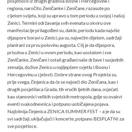
posjetioce iz drugih gradova Bosne i Hercegovine i
regiona, naročito Zeničanke i Zeničane, razasute po
cijelom svijetu, koji su upravo u tom periodu u svojoj i našoj
Zenici. Termini održavanja svih evenata u okviru ove
manifestacije prilagođeni su, dakle, periodu kada najviše
dijaspore boravi u Zenici, pa su, najvećim dijelom, sadržaji
planirani za prvu polovinu augusta. Cilj je da dijaspora,
prisutna u Zenici u ovom periodu, kao uostalom i sve
Zeničanke, Zeničani i ostali građani naše države i susjednih
zemalja, dožive Zenicu u najljepšem svjetlu i Bosnu i
Hercegovinu u cjelosti. Dobre strane ovog Projekta su,
prije svega, činjenica da će se najveći dio Zeničana, kao i
drugih posjetilaca Grada, tih vrućih ljetnih dana, osjećati
kao stanovnici velikih svjetskih metropola, gdje su ovakvi
eventi svakodnevnica i potpuno uobičajena pojava.
Najbitnija činjenica ZENICA SUMMER FEST – a je da su
svi sadržaji, uključujući i koncerte, potpuno BESPLATNI za
sve posjetioce.