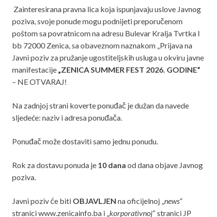
Zainteresirana pravna lica koja ispunjavaju uslove Javnog
poziva, svoje ponude mogu podnijeti preporučenom
poštom sa povratnicom na adresu Bulevar Kralja Tvrtka I
bb 72000 Zenica, sa obaveznom naznakom „Prijava na
Javni poziv za pružanje ugostiteljskih usluga u okviru javne
manifestacije
„ZENICA SUMMER FEST 2026. GODINE“
– NE OTVARAJ!
Na zadnjoj strani koverte ponuđač je dužan da navede
sljedeće: naziv i adresa ponuđača.
Ponuđač može dostaviti samo jednu ponudu.
Rok za dostavu ponuda je
10 dana
od dana objave Javnog
poziva.
Javni poziv će biti
OBJAVLJEN
na oficijelnoj „
news
“
stranici www.zenicainfo.ba i „
korporativnoj
“ stranici JP