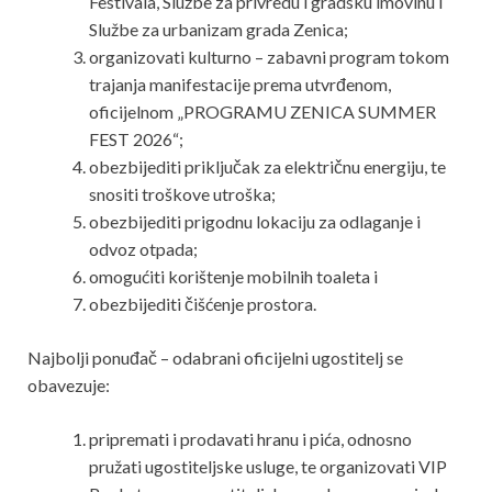
Festivala, Službe za privredu i gradsku imovinu i
Službe za urbanizam grada Zenica;
organizovati kulturno – zabavni program tokom
trajanja manifestacije prema utvrđenom,
oficijelnom „PROGRAMU ZENICA SUMMER
FEST 2026“;
obezbijediti priključak za električnu energiju, te
snositi troškove utroška;
obezbijediti prigodnu lokaciju za odlaganje i
odvoz otpada;
omogućiti korištenje mobilnih toaleta i
obezbijediti čišćenje prostora.
Najbolji ponuđač – odabrani oficijelni ugostitelj se
obavezuje:
pripremati i prodavati hranu i pića, odnosno
pružati ugostiteljske usluge, te organizovati VIP