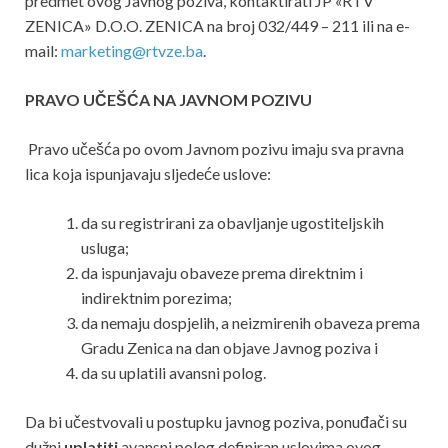
predmet ovog Javnog poziva, kontaktirati JP «RTV
ZENICA» D.O.O. ZENICA na broj 032/449 – 211 ili na e-
mail:
marketing@rtvze.ba
.
PRAVO UČEŠĆA NA JAVNOM POZIVU
Pravo učešća po ovom Javnom pozivu imaju sva pravna
lica koja ispunjavaju sljedeće uslove:
da su registrirani za obavljanje ugostiteljskih
usluga;
da ispunjavaju obaveze prema direktnim i
indirektnim porezima;
da nemaju dospjelih, a neizmirenih obaveza prema
Gradu Zenica na dan objave Javnog poziva i
da su uplatili avansni polog.
Da bi učestvovali u postupku javnog poziva, ponuđači su
dužni
uplatiti
avansni polog definiran uslovima ovog