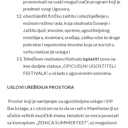
promovisati na svaki mogući način program koji je
predmet ovog Ugovora,
obezbijediti fizičku zaštitu i obezbjeđenje u
noćnom režimu rada, koja obuhvata čuvanje i
zaštitu ljudi, imovine, opreme, ugostiteljskog
mobilijara, inventara, uređaja, zaliha robe te druge
pokretne i nepokretne imovine koja se koristi u
svrhu realizacije usluga i
Tehničkom realizatoru Festivala
isplatiti
iznos na
ime dodjele statusa „OFICIJELNI UGOSTITELJ
FESTIVALA“, u skladu s ugovorenim uslovima.
USLOVI UREĐENJA PROSTORA
Prostor koji je namijenjen za ugostiteljske usluge i VIP
Backstage, a s obzirom na to da se radi o Manifestaciji uz
učešće velikih muzičkih imena, tematski se mora povezati
sa konceptom „ZENICA SUMMER FEST“, uz mogućnost