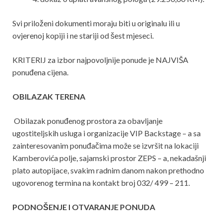
Svi priloženi dokumenti moraju biti u originalu ili u
ovjerenoj kopiji i ne stariji od šest mjeseci.
KRITERIJ za izbor najpovoljnije ponude je NAJVIŠA
ponuđena cijena.
OBILAZAK TERENA
Obilazak ponuđenog prostora za obavljanje
ugostiteljskih usluga i organizacije VIP Backstage – a sa
zainteresovanim ponuđačima može se izvršit na lokaciji
Kamberovića polje, sajamski prostor ZEPS – a, nekadašnji
plato autopijace, svakim radnim danom nakon prethodno
ugovorenog termina na kontakt broj 032/ 499 – 211.
PODNOŠENJE I OTVARANJE PONUDA