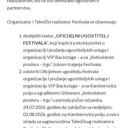
realizatorom, što će biti definisano ugovorom o
partnerstvu.
Organizator i Tehnički realizator Festivala se obavezuju:
dodijeliti status „
OFICIJELNI UGOSTITELJ
FESTIVALA
“, koji implicira ekskluzivitet u
organizaciji i pružanju ugostiteljskih usluga i
organizaciji VIP Backstage – a na „
festivalskom
prostoru – trgu“
, tokom trajanja Festivala;
odobriti
Oficijelnom ugostitelju Festivala
organizaciju i pružanje ugostiteljskih usluga i
organizaciju VIP Backstage – a na Kamberovića
polju u ograđenom i štićenom „
festivalskom
prostoru – trgu“
u periodu počev od petka,
24.07.2026. godine do zaključno sa nedjeljom,
02.08.2026. godine, na Kamberovića polju, a sve u
skladu sa saglasnostima Tehničkog realizatora