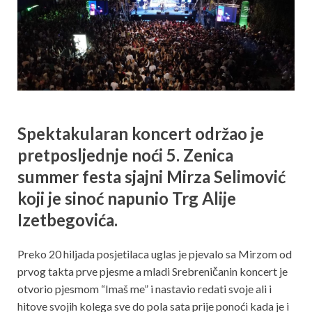
Spektakularan koncert održao je
pretposljednje noći 5. Zenica
summer festa sjajni Mirza Selimović
koji je sinoć napunio Trg Alije
Izetbegovića.
Preko 20 hiljada posjetilaca uglas je pjevalo sa Mirzom od
prvog takta prve pjesme a mladi Srebreničanin koncert je
otvorio pjesmom “Imaš me” i nastavio redati svoje ali i
hitove svojih kolega sve do pola sata prije ponoći kada je i