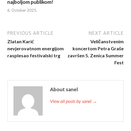
najboljom publikom!
6. October 2025.
PREVIOUS ARTICLE
NEXT ARTICLE
Zlatan Karić
Veličanstvenim
nevjerovatnom energijom
koncertom Petra Graše
rasplesao festivalski trg
završen 5. Zenica Summer
Fest
About sanel
View all posts by sanel →