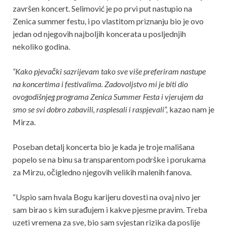
završen koncert. Selimović je po prvi put nastupio na
Zenica summer festu, i po vlastitom priznanju bio je ovo
jedan od njegovih najboljih koncerata u posljednjih
nekoliko godina.
“Kako pjevački sazrijevam tako sve više preferiram nastupe
na koncertima i festivalima. Zadovoljstvo mi je biti dio
ovogodišnjeg programa Zenica Summer Festa i vjerujem da
smo se svi dobro zabavili, rasplesali i raspjevali”,
kazao nam je
Mirza.
Poseban detalj koncerta bio je kada je troje mališana
popelo se na binu sa transparentom podrške i porukama
za Mirzu, očigledno njegovih velikih malenih fanova.
“Uspio sam hvala Bogu karijeru dovesti na ovaj nivo jer
sam birao s kim surađujem i kakve pjesme pravim. Treba
uzeti vremena za sve, bio sam svjestan rizika da poslije