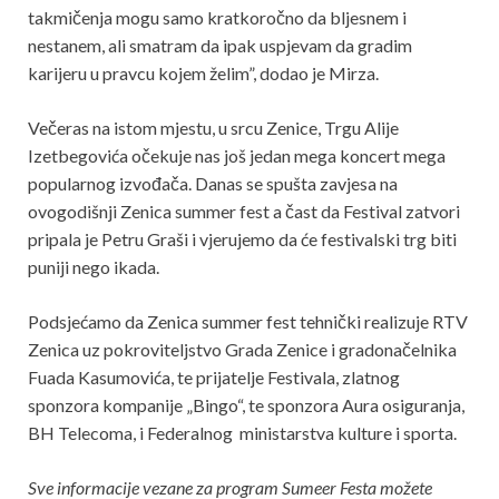
takmičenja mogu samo kratkoročno da bljesnem i
nestanem, ali smatram da ipak uspjevam da gradim
karijeru u pravcu kojem želim”, dodao je Mirza.
Večeras na istom mjestu, u srcu Zenice, Trgu Alije
Izetbegovića očekuje nas još jedan mega koncert mega
popularnog izvođača. Danas se spušta zavjesa na
ovogodišnji Zenica summer fest a čast da Festival zatvori
pripala je Petru Graši i vjerujemo da će festivalski trg biti
puniji nego ikada.
Podsjećamo da Zenica summer fest tehnički realizuje RTV
Zenica uz pokroviteljstvo Grada Zenice i gradonačelnika
Fuada Kasumovića, te prijatelje Festivala, zlatnog
sponzora kompanije „Bingo“, te sponzora Aura osiguranja,
BH Telecoma, i Federalnog ministarstva kulture i sporta.
Sve informacije vezane za program Sumeer Festa možete