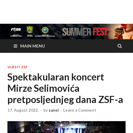
www.zenicasummerfes
www.zenicasummerfest.org
MAIN MENU
VIJESTI ZSF
Spektakularan koncert
Mirze Selimovića
pretposljednjeg dana ZSF-a
17. August 2022.
-
by
sanel
-
Leave a Comment