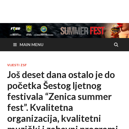
www.zenicasummerfes
www.zenicasummerfest.org
MAIN MENU
VIJESTI ZSF
Još deset dana ostalo je do
početka Šestog ljetnog
festivala “Zenica summer
fest”. Kvalitetna
organizacija, kvalitetni