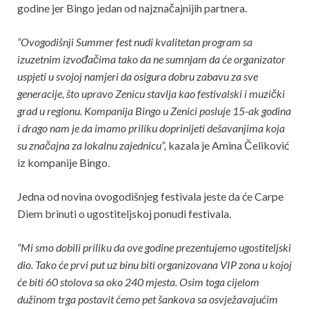
godine jer Bingo jedan od najznačajnijih partnera.
“Ovogodišnji Summer fest nudi kvalitetan program sa
izuzetnim izvođačima tako da ne sumnjam da će organizator
uspjeti u svojoj namjeri da osigura dobru zabavu za sve
generacije, što upravo Zenicu stavlja kao festivalski i muzički
grad u regionu. Kompanija Bingo u Zenici posluje 15-ak godina
i drago nam je da imamo priliku doprinijeti dešavanjima koja
su značajna za lokalnu zajednicu”,
kazala je Amina Čeliković
iz kompanije Bingo.
Jedna od novina ovogodišnjeg festivala jeste da će Carpe
Diem brinuti o ugostiteljskoj ponudi festivala.
“Mi smo dobili priliku da ove godine prezentujemo ugostiteljski
dio. Tako će prvi put uz binu biti organizovana VIP zona u kojoj
će biti 60 stolova sa oko 240 mjesta. Osim toga cijelom
dužinom trga postavit ćemo pet šankova sa osvježavajućim