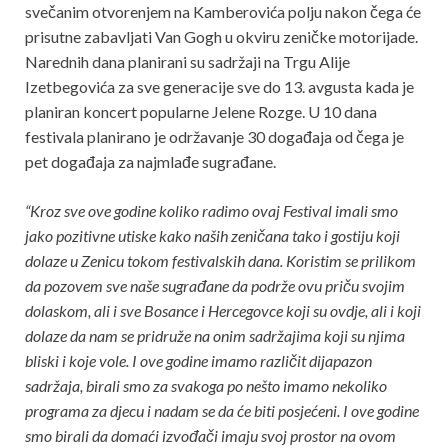
svečanim otvorenjem na Kamberovića polju nakon čega će
prisutne zabavljati Van Gogh u okviru zeničke motorijade.
Narednih dana planirani su sadržaji na Trgu Alije
Izetbegovića za sve generacije sve do 13. avgusta kada je
planiran koncert popularne Jelene Rozge. U 10 dana
festivala planirano je održavanje 30 događaja od čega je
pet događaja za najmlađe sugrađane.
“Kroz sve ove godine koliko radimo ovaj Festival imali smo
jako pozitivne utiske kako naših zeničana tako i gostiju koji
dolaze u Zenicu tokom festivalskih dana. Koristim se prilikom
da pozovem sve naše sugrađane da podrže ovu priču svojim
dolaskom, ali i sve Bosance i Hercegovce koji su ovdje, ali i koji
dolaze da nam se pridruže na onim sadržajima koji su njima
bliski i koje vole. I ove godine imamo različit dijapazon
sadržaja, birali smo za svakoga po nešto imamo nekoliko
programa za djecu i nadam se da će biti posjećeni. I ove godine
smo birali da domaći izvođači imaju svoj prostor na ovom