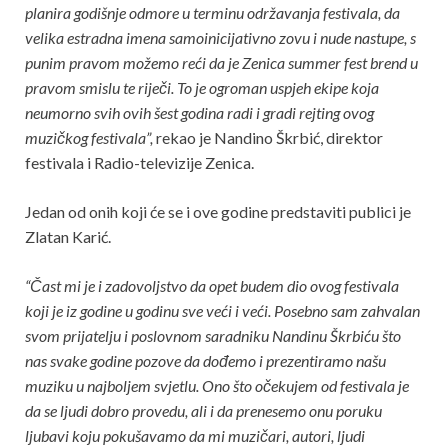
planira godišnje odmore u terminu održavanja festivala, da
velika estradna imena samoinicijativno zovu i nude nastupe, s
punim pravom možemo reći da je Zenica summer fest brend u
pravom smislu te riječi. To je ogroman uspjeh ekipe koja
neumorno svih ovih šest godina radi i gradi rejting ovog
muzičkog festivala”,
rekao je Nandino Škrbić, direktor
festivala i Radio-televizije Zenica.
Jedan od onih koji će se i ove godine predstaviti publici je
Zlatan Karić.
“Čast mi je i zadovoljstvo da opet budem dio ovog festivala
koji je iz godine u godinu sve veći i veći. Posebno sam zahvalan
svom prijatelju i poslovnom saradniku Nandinu Škrbiću što
nas svake godine pozove da dođemo i prezentiramo našu
muziku u najboljem svjetlu. Ono što očekujem od festivala je
da se ljudi dobro provedu, ali i da prenesemo onu poruku
ljubavi koju pokušavamo da mi muzičari, autori, ljudi