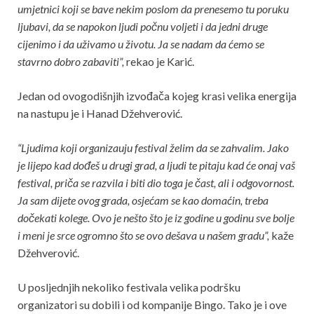
umjetnici koji se bave nekim poslom da prenesemo tu poruku
ljubavi, da se napokon ljudi počnu voljeti i da jedni druge
cijenimo i da uživamo u životu. Ja se nadam da ćemo se
stavrno dobro zabaviti”,
rekao je Karić.
Jedan od ovogodišnjih izvođača kojeg krasi velika energija
na nastupu je i Hanad Džehverović.
“Ljudima koji organizauju festival želim da se zahvalim. Jako
je lijepo kad dođeš u drugi grad, a ljudi te pitaju kad će onaj vaš
festival, priča se razvila i biti dio toga je čast, ali i odgovornost.
Ja sam dijete ovog grada, osjećam se kao domaćin, treba
dočekati kolege. Ovo je nešto što je iz godine u godinu sve bolje
i meni je srce ogromno što se ovo dešava u našem gradu”,
kaže
Džehverović.
U posljednjih nekoliko festivala velika podršku
organizatori su dobili i od kompanije Bingo. Tako je i ove