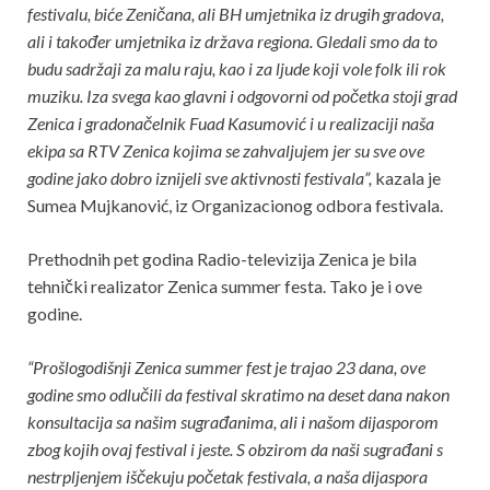
festivalu, biće Zeničana, ali BH umjetnika iz drugih gradova,
ali i također umjetnika iz država regiona. Gledali smo da to
budu sadržaji za malu raju, kao i za ljude koji vole folk ili rok
muziku. Iza svega kao glavni i odgovorni od početka stoji grad
Zenica i gradonačelnik Fuad Kasumović i u realizaciji naša
ekipa sa RTV Zenica kojima se zahvaljujem jer su sve ove
godine jako dobro iznijeli sve aktivnosti festivala”,
kazala je
Sumea Mujkanović, iz Organizacionog odbora festivala.
Prethodnih pet godina Radio-televizija Zenica je bila
tehnički realizator Zenica summer festa. Tako je i ove
godine.
“Prošlogodišnji Zenica summer fest je trajao 23 dana, ove
godine smo odlučili da festival skratimo na deset dana nakon
konsultacija sa našim sugrađanima, ali i našom dijasporom
zbog kojih ovaj festival i jeste. S obzirom da naši sugrađani s
nestrpljenjem iščekuju početak festivala, a naša dijaspora