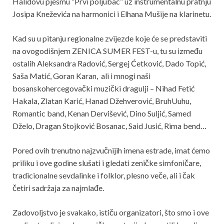
Halidovu pjesmu “Prvi poljubac” uz instrumentalnu pratnju
Josipa Kneževića na harmonici i Elhana Mušije na klarinetu.
Kad su u pitanju regionalne zvijezde koje će se predstaviti
na ovogodišnjem ZENICA SUMER FEST-u, tu su između
ostalih Aleksandra Radović, Sergej Ćetković, Dado Topić,
Saša Matić, Goran Karan, ali i mnogi naši
bosanskohercegovački muzički dragulji – Nihad Fetić
Hakala, Zlatan Karić, Hanad Džehverović, BruhUuhu,
Romantic band, Kenan Dervišević, Dino Suljić, Samed
Dželo, Dragan Stojković Bosanac, Said Jusić, Rima bend…
Pored ovih trenutno najzvučnijih imena estrade, imat ćemo
priliku i ove godine slušati i gledati zeničke simfoničare,
tradicionalne sevdalinke i folklor, plesno veče, ali i čak
četiri sadržaja za najmlađe.
Zadovoljstvo je svakako, ističu organizatori, što smo i ove