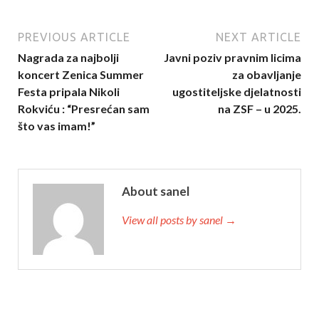
PREVIOUS ARTICLE
NEXT ARTICLE
Nagrada za najbolji
Javni poziv pravnim licima
koncert Zenica Summer
za obavljanje
Festa pripala Nikoli
ugostiteljske djelatnosti
Rokviću : “Presrećan sam
na ZSF – u 2025.
što vas imam!”
About sanel
View all posts by sanel →