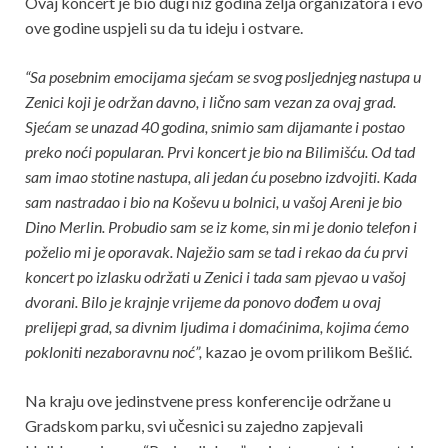
Ovaj koncert je bio dugi niz godina želja organizatora i evo
ove godine uspjeli su da tu ideju i ostvare.
“Sa posebnim emocijama sjećam se svog posljednjeg nastupa u
Zenici koji je održan davno, i lično sam vezan za ovaj grad.
Sjećam se unazad 40 godina, snimio sam dijamante i postao
preko noći popularan. Prvi koncert je bio na Bilimišću. Od tad
sam imao stotine nastupa, ali jedan ću posebno izdvojiti. Kada
sam nastradao i bio na Koševu u bolnici, u vašoj Areni je bio
Dino Merlin. Probudio sam se iz kome, sin mi je donio telefon i
poželio mi je oporavak. Naježio sam se tad i rekao da ću prvi
koncert po izlasku održati u Zenici i tada sam pjevao u vašoj
dvorani.
Bilo je krajnje vrijeme da ponovo dođem u ovaj
prelijepi grad, sa divnim ljudima i domaćinima, kojima ćemo
pokloniti nezaboravnu noć”,
kazao je ovom prilikom Bešlić.
Na kraju ove jedinstvene press konferencije održane u
Gradskom parku, svi učesnici su zajedno zapjevali