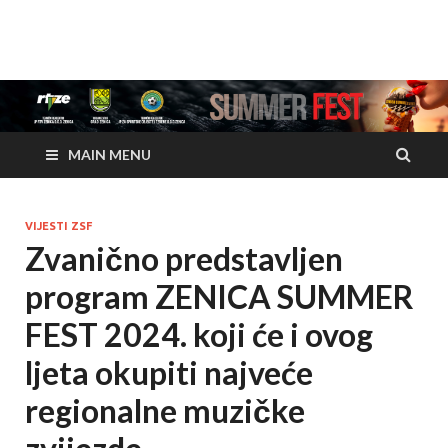
www.zenicasummerfes
www.zenicasummerfest.org
MAIN MENU
VIJESTI ZSF
Zvanično predstavljen
program ZENICA SUMMER
FEST 2024. koji će i ovog
ljeta okupiti najveće
regionalne muzičke