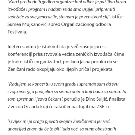
“Kao i prethodnih godina organizacioni odbor je pažljivo birao
izvođače i program i nadam se da smo uspjeli pripremiti
sadržaje za sve generacije, što nam je prvenstveni cilj”,
ističe
Sumea Mujkanović ispred Organizacionog odbora
Festivala.
Ineteresantno je istaknuti da je večerašnjoj press
konferenciji prisustvovala većina zeničkih izvođača, čime
je kako ističu organizatori, poslana jasna poruka da se
Zeničani rado okupljaju oko lijepih priča i projekata.
“Radujem se koncertu u svom gradu i spreman sam da svu
svoju energiju podijelim sa svima onima koji budu sa nama. Ja
sam spreman i jedva čekam”,
poručio je Dino Suljić, finalista
Zvezda Granda koji će također nastupiti na ZSF-u.
“Uvijek mi je drago pjevati svojim Zeničanima jer već
unaprijed znam da će to biti luda noć sa puno obostranih