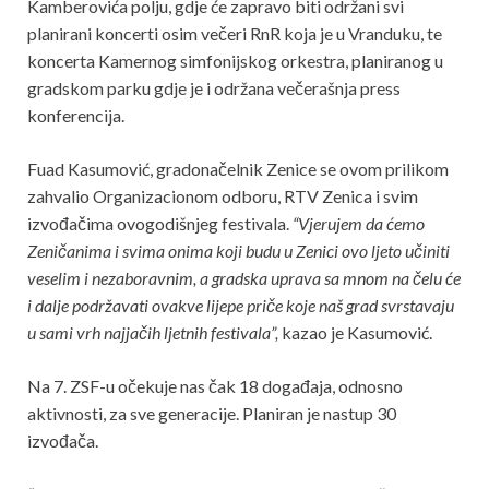
Kamberovića polju, gdje će zapravo biti održani svi
planirani koncerti osim večeri RnR koja je u Vranduku, te
koncerta Kamernog simfonijskog orkestra, planiranog u
gradskom parku gdje je i održana večerašnja press
konferencija.
Fuad Kasumović, gradonačelnik Zenice se ovom prilikom
zahvalio Organizacionom odboru, RTV Zenica i svim
izvođačima ovogodišnjeg festivala.
“Vjerujem da ćemo
Zeničanima i svima onima koji budu u Zenici ovo ljeto učiniti
veselim i nezaboravnim, a gradska uprava sa mnom na čelu će
i dalje podržavati ovakve lijepe priče koje naš grad svrstavaju
u sami vrh najjačih ljetnih festivala”,
kazao je Kasumović.
Na 7. ZSF-u očekuje nas čak 18 događaja, odnosno
aktivnosti, za sve generacije. Planiran je nastup 30
izvođača.