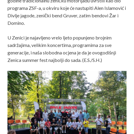
godine tradicionalnu zeničku motorijadu uvrstili kao dio
programa ZSF-a, u okviru koje će nastupiti Alen Islamović i
Divlje jagode, zenički bend Gruver, zatim bendovi Žar i
Domino.
U Zenici je najavljeno vrelo ljeto popunjeno brojnim
sadržajima, velikim koncertima, programima za sve
generacije, i naša slobodna ocjena je da je ovogodišnji
Zenica summer fest najbolji do sada. (E.S./S.H.)