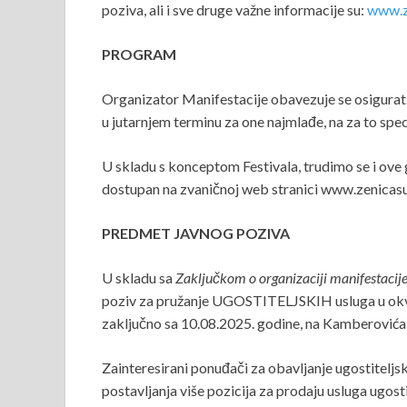
poziva, ali i sve druge važne informacije su:
www.z
PROGRAM
Organizator Manifestacije obavezuje se osigurat
u jutarnjem terminu za one najmlađe, na za to spe
U skladu s konceptom Festivala, trudimo se i ove g
dostupan na zvaničnoj web stranici www.zenicas
PREDMET JAVNOG POZIVA
U skladu sa
Zaključkom
o organizaciji manifestaci
poziv za pružanje UGOSTITELJSKIH usluga u ok
zaključno sa 10.08.2025. godine, na Kamberovića p
Zainteresirani ponuđači za obavljanje ugostite
postavljanja više pozicija za prodaju usluga ugost