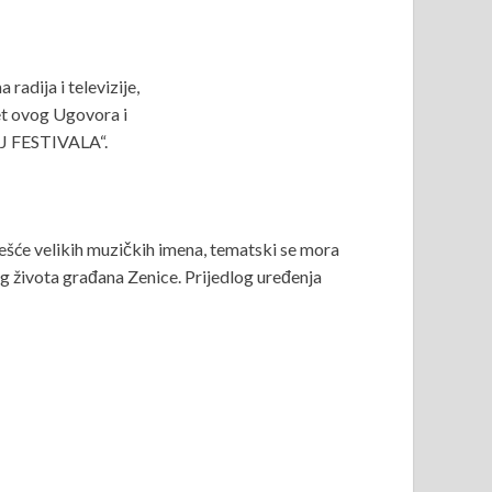
adija i televizije,
et ovog Ugovora i
LJ FESTIVALA“.
učešće velikih muzičkih imena, tematski se mora
života građana Zenice. Prijedlog uređenja