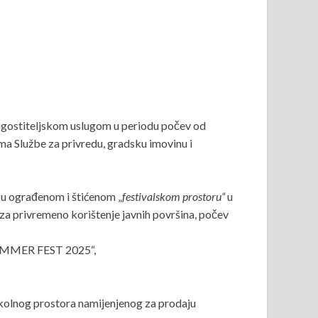
a ugostiteljskom uslugom u periodu počev od
ma Službe za privredu, gradsku imovinu i
 u ograđenom i štićenom „
festivalskom prostoru“
u
za privremeno korištenje javnih površina, počev
MER FEST 2025“,
 okolnog prostora namijenjenog za prodaju