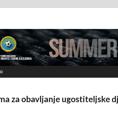
rfest.org
EO
ma za obavljanje ugostiteljske d