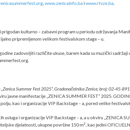
enicasummerfest.org
,
www.zenicainfo.ba
i
www.rtvze.ba
.
i prigodan kulturno – zabavni program u periodu održavanja Manif
cijalno pripremljenom velikom festivalskom stage – u.
odine zadovoljiti različite ukuse, barem kada su muzički sadržaji 
ummerfest.org.
je „Zenica Summer Fest 2025“, Gradonačelnika Zenice, broj: 02-45-89
viru javne manifestacije „ZENICA SUMMER FEST“ 2025. GODINE u
olju, kao i organizacije VIP Backstage – a, pored velike festivalsk
ljskih usluga i organizacije VIP Backstage – a, a u okviru „ZEN
2
iteljske djelatnosti, ukupne površine 150 m
, kao jedini OFICIJELNI