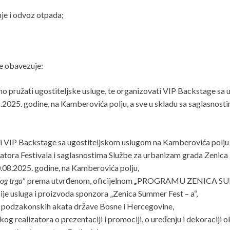
nje i odvoz otpada;
se obavezuje:
osno pružati ugostiteljske usluge, te organizovati VIP Backstage s
.2025. godine, na Kamberovića polju, a sve u skladu sa saglasnosti
ati VIP Backstage sa ugostiteljskom uslugom na Kamberovića polju
atora Festivala i saglasnostima Službe za urbanizam grada Zenica 
.08.2025. godine, na Kamberovića polju,
og trga
“ prema utvrđenom, oficijelnom
„
PROGRAMU ZENICA SUM
ije usluga i proizvoda sponzora „Zenica Summer Fest – a“,
 i podzakonskih akata države Bosne i Hercegovine,
og realizatora o prezentaciji i promociji, o uređenju i dekoraciji