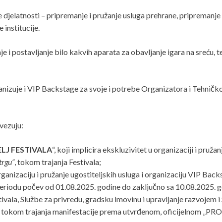
djelatnosti – pripremanje i pružanje usluga prehrane, pripremanje i 
institucije.
 postavljanje bilo kakvih aparata za obavljanje igara na sreću, te 
nizuje i VIP Backstage za svoje i potrebe Organizatora i Tehničkog 
vezuju:
ELJ FESTIVALA
“, koji implicira ekskluzivitet u organizaciji i pruža
trgu“
, tokom trajanja Festivala;
ganizaciju i pružanje ugostiteljskih usluga i organizaciju VIP Bac
eriodu počev od 01.08.2025. godine do zaključno sa 10.08.2025. go
ivala, Službe za privredu, gradsku imovinu i upravljanje razvojem 
ram tokom trajanja manifestacije prema utvrđenom, oficijeln