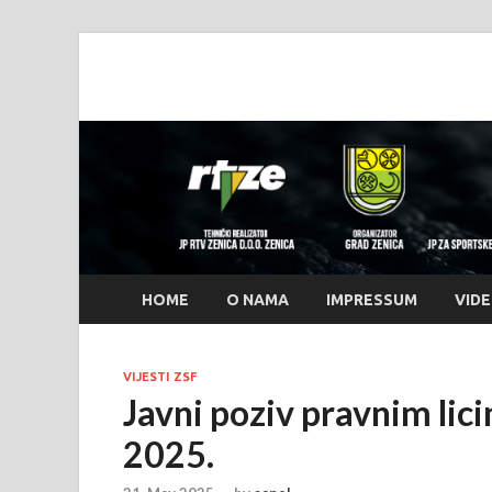
www.zenicasumme
www.zenicasummerfest.org
HOME
O NAMA
IMPRESSUM
VID
VIJESTI ZSF
Javni poziv pravnim lici
2025.