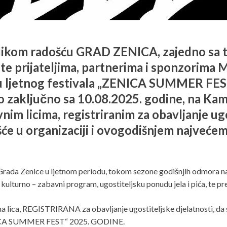
likom radošću GRAD ZENICA, zajedno sa 
e prijateljima, partnerima i sponzorima Ma
 ljetnog festivala „ZENICA SUMMER FEST“,
 zaključno sa 10.08.2025. godine, na Kambe
im licima, registriranim za obavljanje ugo
će u organizaciji i ovogodišnjem najvećem
 Grada Zenice u ljetnom periodu, tokom sezone godišnjih odmora naš
 kulturno – zabavni program, ugostiteljsku ponudu jela i pića, te pre
lica, REGISTRIRANA za obavljanje ugostiteljske djelatnosti, da se
ZENICA SUMMER FEST“ 2025. GODINE.