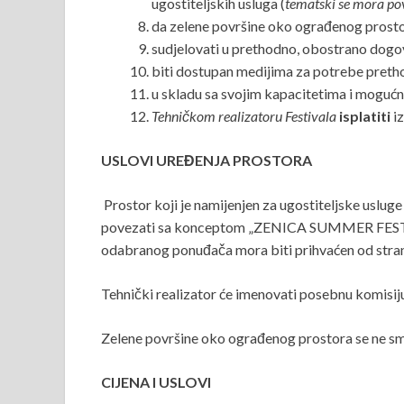
ugostiteljskih usluga (
tematski se mora pov
da zelene površine oko ograđenog prosto
sudjelovati u prethodno, obostrano dog
biti dostupan medijima za potrebe pretho
u skladu sa svojim kapacitetima i moguć
Tehničkom realizatoru Festivala
isplatiti
iz
USLOVI UREĐENJA PROSTORA
Prostor koji je namijenjen za ugostiteljske uslug
povezati sa konceptom „ZENICA SUMMER FEST“, uz 
odabranog ponuđača mora biti prihvaćen od stra
Tehnički realizator će imenovati posebnu komisiju ko
Zelene površine oko ograđenog prostora se ne smi
CIJENA I USLOVI