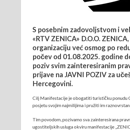
S posebnim zadovoljstvom i ve
«RTV ZENICA»
D.O.O. ZENICA, t
organizaciju već osmog po redu
počev od 01.08.2025. godine do
poziv svim zainteresiranim pravn
prijave na JAVNI POZIV za učeš
Hercegovini.
Cilj Manifestacije je obogatiti turističku ponudu
posjetu svojim najmilijima i pružiti im raznovrstan
Tim povodom, pozivamo sva zainteresirana pravna 
ugostiteljskih usluga okviru manifestacije „