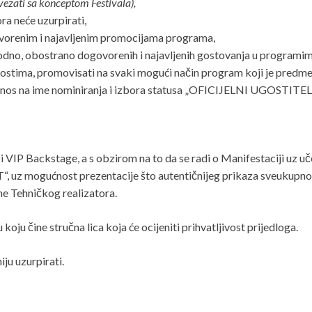
ezati sa konceptom Festivala),
ra neće uzurpirati,
ovorenim i najavljenim promocijama programa,
dno, obostrano dogovorenih i najavljenih gostovanja u programima r
nostima, promovisati na svaki mogući način program koji je predm
nos na ime nominiranja i izbora statusa „OFICIJELNI UGOSTITE
e i VIP Backstage, a s obzirom na to da se radi o Manifestaciji uz 
mogućnost prezentacije što autentičnijeg prikaza sveukupnog 
ne Tehničkog realizatora.
ju čine stručna lica koja će ocijeniti prihvatljivost prijedloga.
ju uzurpirati.