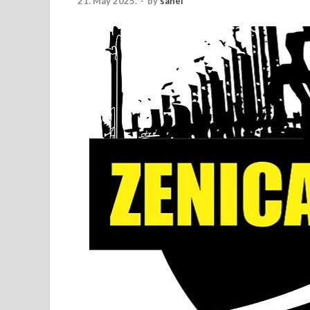
21. May 2025.
-
by
sanel