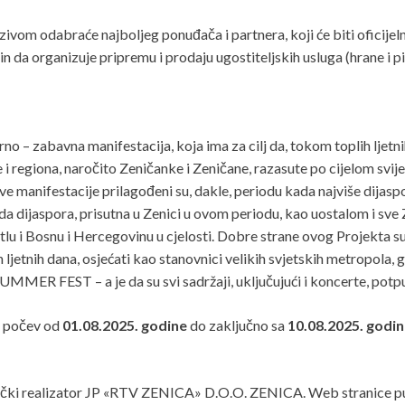
ozivom odabraće najboljeg ponuđača i partnera, koji će biti ofic
 da organizuje pripremu i prodaju ugostiteljskih usluga (hrane i pi
zabavna manifestacija, koja ima za cilj da, tokom toplih ljetnih
 regiona, naročito Zeničanke i Zeničane, razasute po cijelom svijet
ve manifestacije prilagođeni su, dakle, periodu kada najviše dijaspo
e da dijaspora, prisutna u Zenici u ovom periodu, kao uostalom i sve 
lu i Bosnu i Hercegovinu u cjelosti. Dobre strane ovog Projekta su, 
ih ljetnih dana, osjećati kao stanovnici velikih svjetskih metropola
UMMER FEST – a je da su svi sadržaji, uključujući i koncerte, po
 počev od
01.08.2025. godine
do zaključno sa
10.08.2025. godi
nički realizator JP «RTV ZENICA» D.O.O. ZENICA. Web stranice put