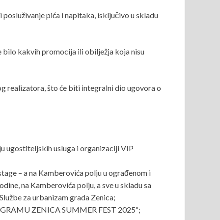
posluživanje pića i napitaka, isključivo u skladu
bilo kakvih promocija ili obilježja koja nisu
realizatora, što će biti integralni dio ugovora o
nju ugostiteljskih usluga i organizaciji VIP
kstage – a na Kamberovića polju u ograđenom i
dine, na Kamberovića polju, a sve u skladu sa
i Službe za urbanizam grada Zenica;
om „PROGRAMU ZENICA SUMMER FEST 2025“;