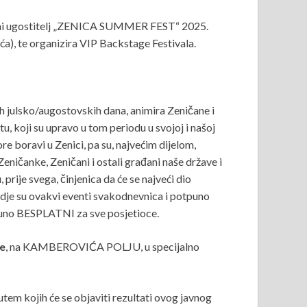
ijelni ugostitelj „ZENICA SUMMER FEST“ 2025.
ća), te organizira VIP Backstage Festivala.
 julsko/augostovskih dana, animira Zeničane i
u, koji su upravo u tom periodu u svojoj i našoj
re boravi u Zenici, pa su, najvećim dijelom,
Zeničanke, Zeničani i ostali građani naše države i
prije svega, činjenica da će se najveći dio
, gdje su ovakvi eventi svakodnevnica i potpuno
tpuno BESPLATNI za sve posjetioce.
ne
, na KAMBEROVIĆA POLJU, u specijalno
em kojih će se objaviti rezultati ovog javnog