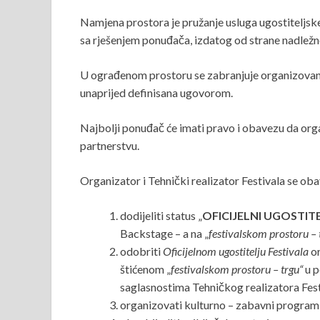
Namjena prostora je pružanje usluga ugostiteljske 
sa rješenjem ponuđača, izdatog od strane nadležne 
U ograđenom prostoru se zabranjuje organizovanje i
unaprijed definisana ugovorom.
Najbolji ponuđač će imati pravo i obavezu da orga
partnerstvu.
Organizator i Tehnički realizator Festivala se oba
dodijeliti status „
OFICIJELNI UGOSTIT
Backstage – a na „
festivalskom prostoru – 
odobriti
Oficijelnom ugostitelju Festivala
or
štićenom „
festivalskom prostoru – trgu“
u p
saglasnostima Tehničkog realizatora Fest
organizovati kulturno – zabavni prog