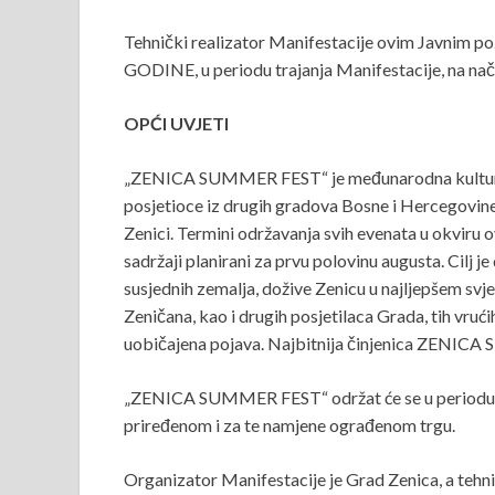
Tehnički realizator Manifestacije ovim Javnim p
GODINE, u periodu trajanja Manifestacije, na način
OPĆI UVJETI
„ZENICA SUMMER FEST“ je međunarodna kulturno – 
posjetioce iz drugih gradova Bosne i Hercegovine i
Zenici. Termini održavanja svih evenata u okviru o
sadržaji planirani za prvu polovinu augusta. Cilj j
susjednih zemalja, dožive Zenicu u najljepšem svjet
Zeničana, kao i drugih posjetilaca Grada, tih vruć
uobičajena pojava. Najbitnija činjenica ZENICA S
„ZENICA SUMMER FEST“ održat će se u periodu
priređenom i za te namjene ograđenom trgu.
Organizator Manifestacije je Grad Zenica, a teh