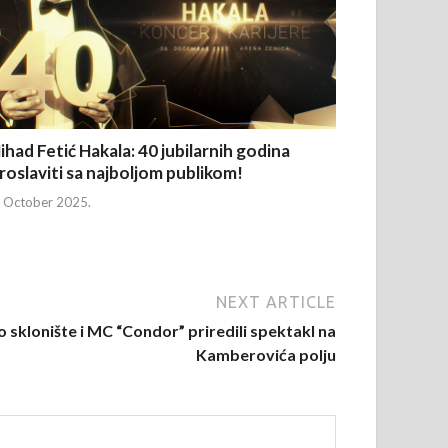
ihad Fetić Hakala: 40 jubilarnih godina
roslaviti sa najboljom publikom!
. October 2025.
NEXT ARTICLE
sklonište i MC “Condor” priredili spektakl na
Kamberovića polju