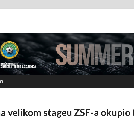
rfest.org
EO
na velikom stageu ZSF-a okupio 