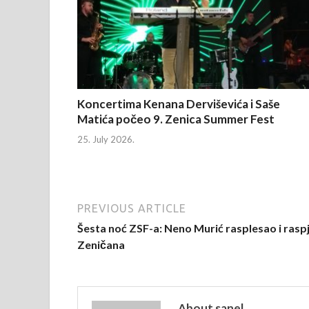
Koncertima Kenana Derviševića i Saše
Matića počeo 9. Zenica Summer Fest
25. July 2026.
PREVIOUS ARTICLE
Šesta noć ZSF-a: Neno Murić rasplesao i rasp
Zeničana
About sanel