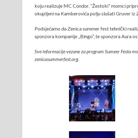
koju realizuje MC Condor. “Žestoki” momci priprema
okupljeni na Kamberovića polju slušati Gruver iz
Podsjećamo da Zenica summer fest tehnički realiz
sponzora kompanije „Bingo“, te sponzora Aura osig
Sve informacije vezane za program Sumeer Festa mo
zenicasummerfest.org.