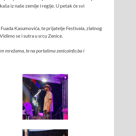
ša iz naše zemlje i regije. U petak će svi
uada Kasumovića, te prijatelje Festivala, zlatnog
idimo se i sutra u srcu Zenice.
m mrežama, te na portalima zenicainfo.ba i