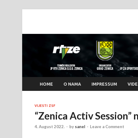
www.zenicasumme
www.zenicasummerfest.org
HOME
O NAMA
IMPRESSUM
VID
VIJESTI ZSF
“Zenica Activ Session” 
4. August 2022.
-
by
sanel
-
Leave a Comment