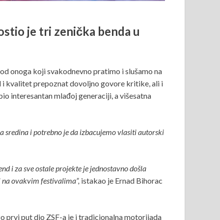
tio je tri zenička benda u
r od onoga koji svakodnevno pratimo i slušamo na
i kvalitet prepoznat dovoljno govore kritike, ali i
io interesantan mlađoj generaciji, a višesatna
 sredina i potrebno je da izbacujemo vlasiti autorski
d i za sve ostale projekte je jednostavno došla
i na ovakvim festivalima”,
istakao je Ernad Bihorac
o prvi put dio ZSF-a je i tradicionalna motorijada