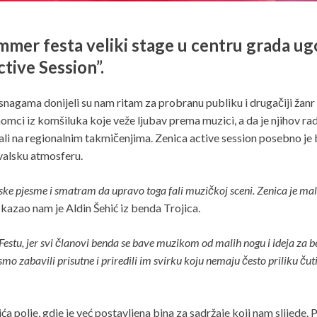
er festa veliki stage u centru grada ugos
ive Session”.
snagama donijeli su nam ritam za probranu publiku i drugačiji žan
omci iz komšiluka koje veže ljubav prema muzici, a da je njihov rad 
i na regionalnim takmičenjima. Zenica active session posebno je b
ivalsku atmosferu.
ske pjesme i smatram da upravo toga fali muzičkoj sceni. Zenica je mala
kazao nam je Aldin Šehić iz benda Trojica.
stu, jer svi članovi benda se bave muzikom od malih nogu i ideja za ben
mo zabavili prisutne i priredili im svirku koju nemaju često priliku čut
polje, gdje je već postavljena bina za sadržaje koji nam slijede. P