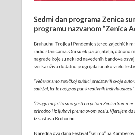
Sedmi dan programa Zenica summ
programu nazvanom “Zenica Act
Bruhuuhu, Trojica i Pandemic stereo zajedničkim 
radio stanicama. Oni su ekipa prijatelja, odnono m
nagrade koje su neki od navedenih bandova osvajal
svirka uživo dodatno je ugrijala ionako vrelu fest
“Večeras smo zeničkoj publici predstavili svoje autor
sadržaj, jer je naš grad pun kreativnih individualaca”,
“Drago mi je što smo gosti na petom Zenica Summer Fe
prirodno i iz ljubavi prema ovom poslu. Vjerujem da s
iz sastava Bruhuuhu.
Naredna dva dana Festival “selimo” na Kamberovića 