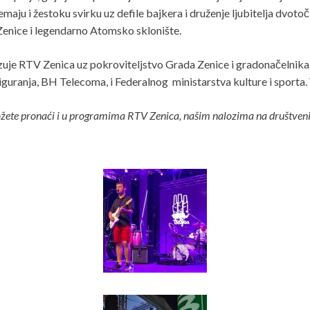
ju i žestoku svirku uz defile bajkera i druženje ljubitelja dvotočka
 Zenice i legendarno Atomsko sklonište.
uje RTV Zenica uz pokroviteljstvo Grada Zenice i gradonačelnika F
uranja, BH Telecoma, i Federalnog ministarstva kulture i sporta. V
žete pronaći i u programima RTV Zenica, našim nalozima na društveni