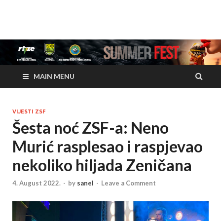
www.zenicasummerfes
www.zenicasummerfest.org
MAIN MENU
VIJESTI ZSF
Šesta noć ZSF-a: Neno
Murić rasplesao i raspjevao
nekoliko hiljada Zeničana
4. August 2022.
-
by
sanel
-
Leave a Comment