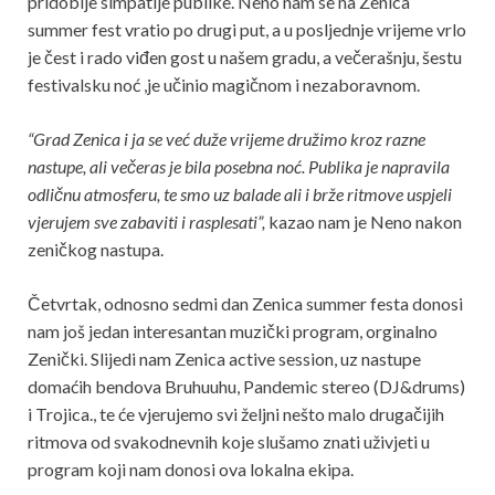
pridobije simpatije publike. Neno nam se na Zenica
summer fest vratio po drugi put, a u posljednje vrijeme vrlo
je čest i rado viđen gost u našem gradu, a večerašnju, šestu
festivalsku noć ,je učinio magičnom i nezaboravnom.
“Grad Zenica i ja se već duže vrijeme družimo kroz razne
nastupe, ali večeras je bila posebna noć. Publika je napravila
odličnu atmosferu, te smo uz balade ali i brže ritmove uspjeli
vjerujem sve zabaviti i rasplesati”,
kazao nam je Neno nakon
zeničkog nastupa.
Četvrtak, odnosno sedmi dan Zenica summer festa donosi
nam još jedan interesantan muzički program, orginalno
Zenički. Slijedi nam Zenica active session, uz nastupe
domaćih bendova Bruhuuhu, Pandemic stereo (DJ&drums)
i Trojica., te će vjerujemo svi željni nešto malo drugačijih
ritmova od svakodnevnih koje slušamo znati uživjeti u
program koji nam donosi ova lokalna ekipa.